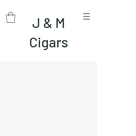
J & M
Cigars
J & M Cigars
Guatemala
The best brands of cigars in the world
Cuba Honduras Nicaragua Guatemala
Rep. Dominicana