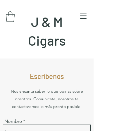
J & M
Cigars
Escríbenos
Nos encanta saber lo que opinas sobre
nosotros. Comunícate, nosotros te
contactaremos lo más pronto posible.
Nombre