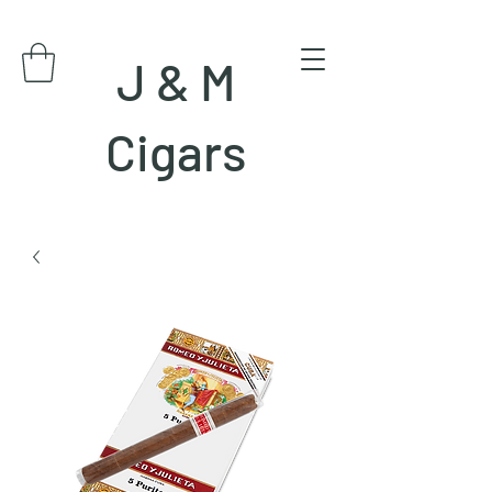
J & M
Cigars