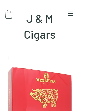
J & M
Cigars