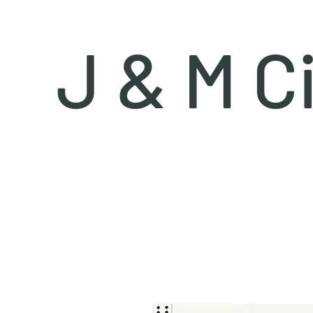
J & M C