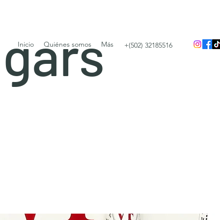
igars
Inicio
Quiénes somos
Más
+(502) 32185516