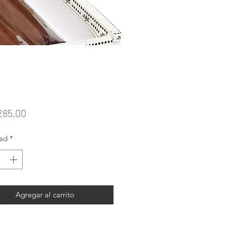
Precio
285.00
ad
*
Agregar al carrito