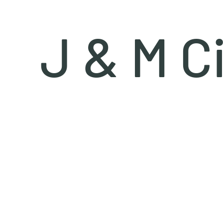
J & M C