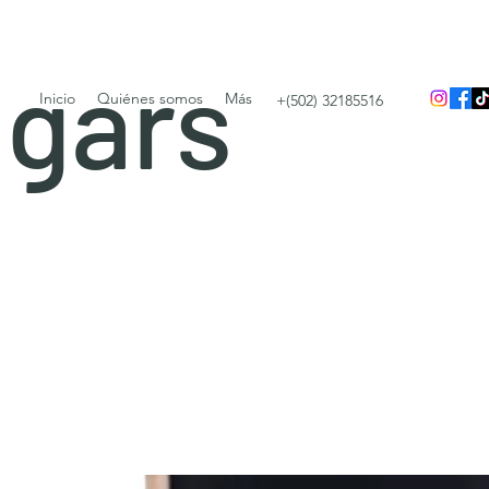
igars
Inicio
Quiénes somos
Más
+(502) 32185516