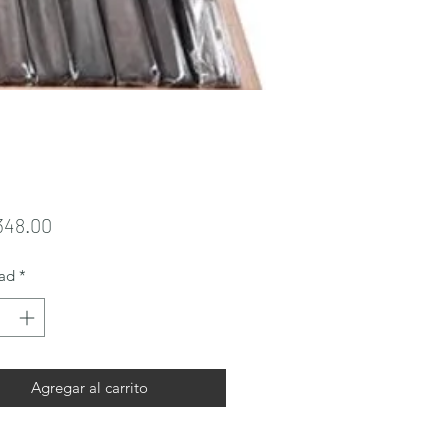
Precio
348.00
ad
*
Agregar al carrito