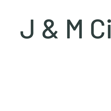
J & M C