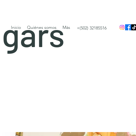
igars
Inicio
Quiénes somos
Más
+(502) 32185516