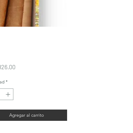
Precio
826.00
ad
*
Agregar al carrito