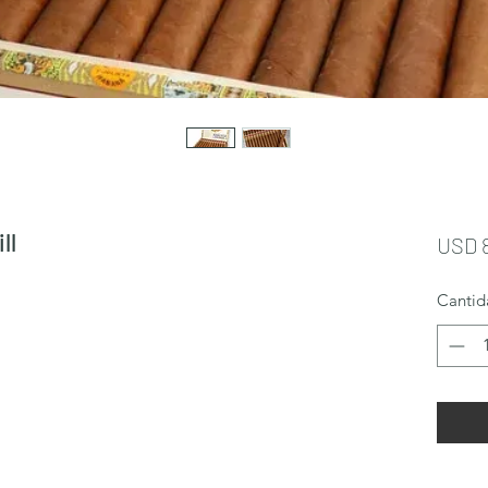
ll
USD 
Cantid