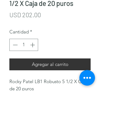
1/2 X Caja de 20 puros
Precio
USD 202.00
Cantidad
*
Agregar al carrito
Rocky Patel LB1 Robusto 5 1/2 X Caja
de 20 puros
J & M Cigars
+(502)
32185516