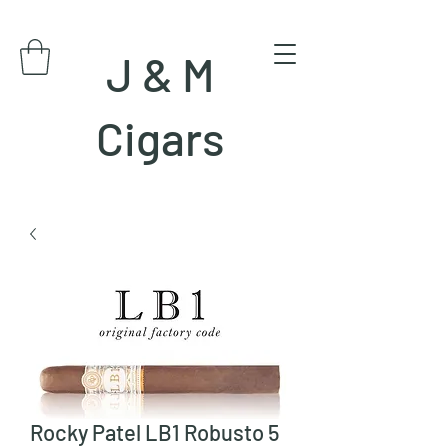
J & M
Cigars
Rocky Patel LB1 Robusto 5