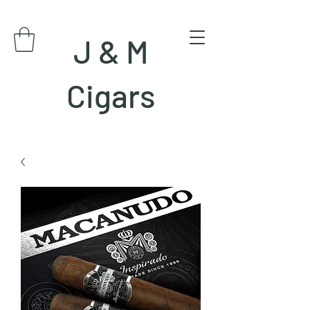
J & M
Cigars