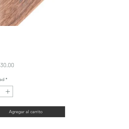
Precio
130.00
ad
*
Agregar al carrito