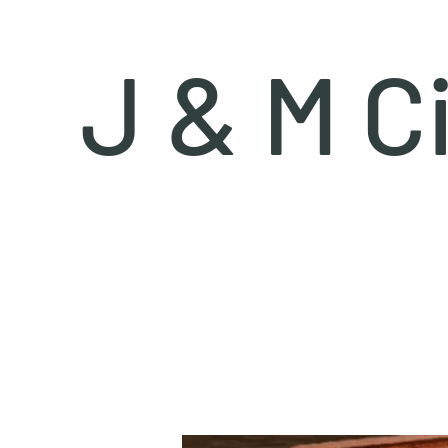
J & M C