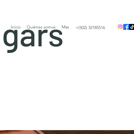
igars
Inicio
Quiénes somos
Más
+(502) 32185516