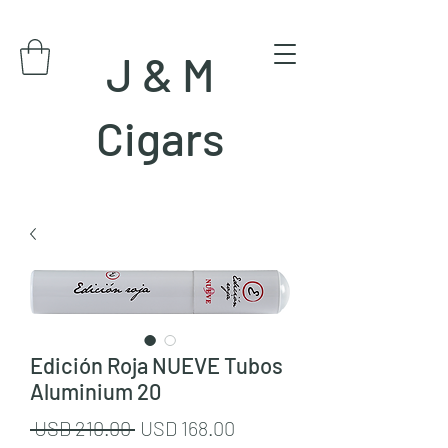
J & M
Cigars
Edición Roja NUEVE Tubos
Aluminium 20
Precio
Precio
 USD 210.00 
USD 168.00