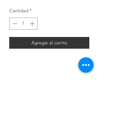
de
Cantidad
*
oferta
Agregar al carrito
J & M Cigars
+(502)
32185516
12 calle 7 - 42 Zona 9, Guatemala, Guatemala.