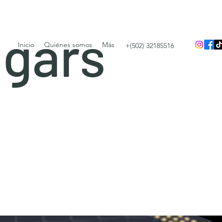
igars
Inicio
Quiénes somos
Más
+(502) 32185516