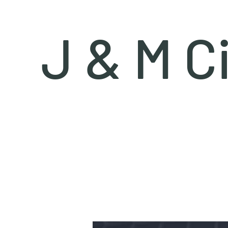
J & M C