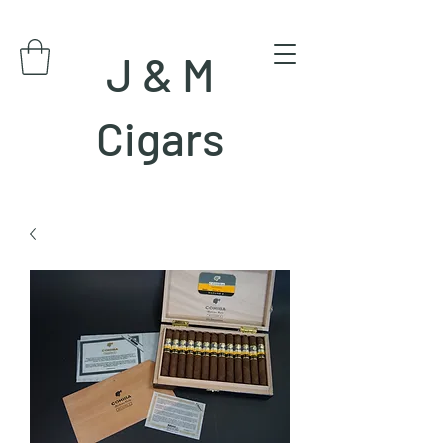
J & M
Cigars