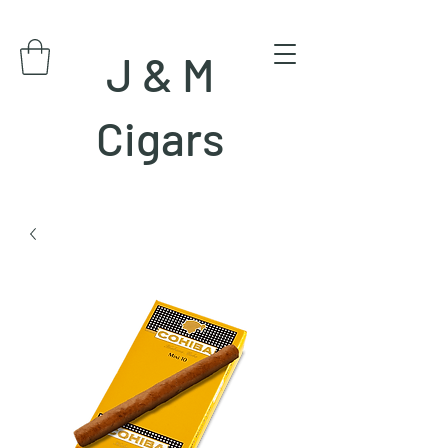
J & M
Cigars