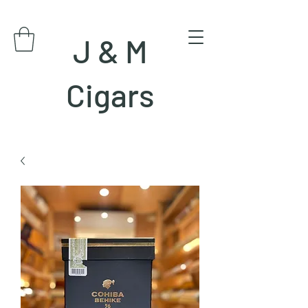
J & M
Cigars