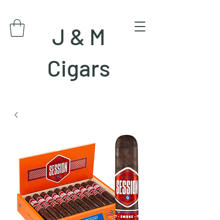
J & M
Cigars