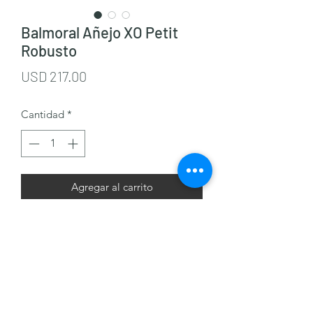
Balmoral Añejo XO Petit
Robusto
Precio
USD 217.00
Cantidad
*
Agregar al carrito
J & M Cigars
+(502)
32185516