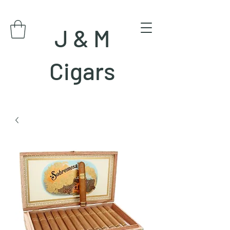
J & M
Cigars