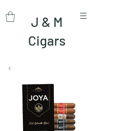
J & M
Cigars